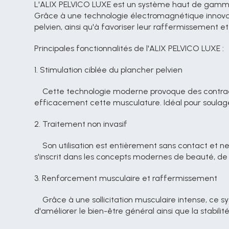
L'ALIX PELVICO LUXE est un système haut de gamme mo
Grâce à une technologie électromagnétique innovant
pelvien, ainsi qu'à favoriser leur raffermissement et
Principales fonctionnalités de l'ALIX PELVICO LUXE :
1. Stimulation ciblée du plancher pelvien
    Cette technologie moderne provoque des contractions musculaires intenses au niveau du plancher pelvien, ce qui permet d'activer, de renforcer et d'entraîner 
efficacement cette musculature. Idéal pour soulager
2. Traitement non invasif
    Son utilisation est entièrement sans contact et ne nécessite aucune intervention chirurgicale. ALIX PELVICO offre ainsi une solution confortable et discrète qui 
s'inscrit dans les concepts modernes de beauté, de 
3. Renforcement musculaire et raffermissement
    Grâce à une sollicitation musculaire intense, ce système favorise le raffermissement et le renforcement naturels de la musculature. Parallèlement, il permet 
d'améliorer le bien-être général ainsi que la stabilit