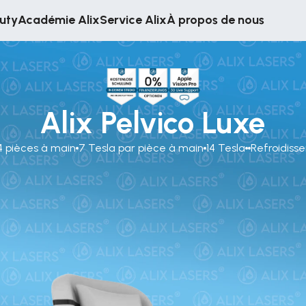
auty
Académie Alix
Service Alix
À propos de nous
Alix Pelvico Luxe
4 pièces à main
7 Tesla par pièce à main
14 Tesla
Refroidiss