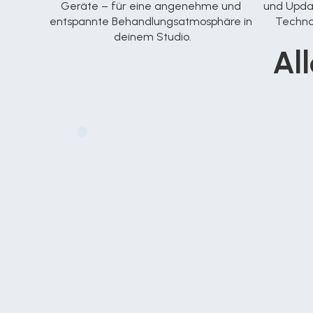
Geräte – für eine angenehme und 
und Updat
entspannte Behandlungsatmosphäre in 
Technol
deinem Studio.
Al
Leistungsgruppe Hilton
Alix iSense 
Vollautomatischer 3/4 Wellenlängen P
Diodenlaser 808 nm + Alexandritlase
Professionelle dauerhafte Haarentfern
3-fache Kühlung bis -16.8 Grad - Schn