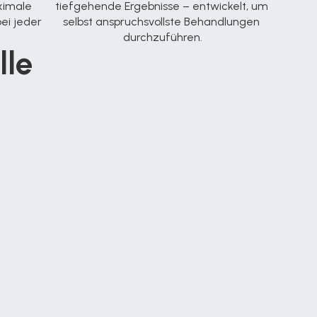
imale 
tiefgehende Ergebnisse – entwickelt, um 
ei jeder 
selbst anspruchsvollste Behandlungen 
durchzuführen.
le 