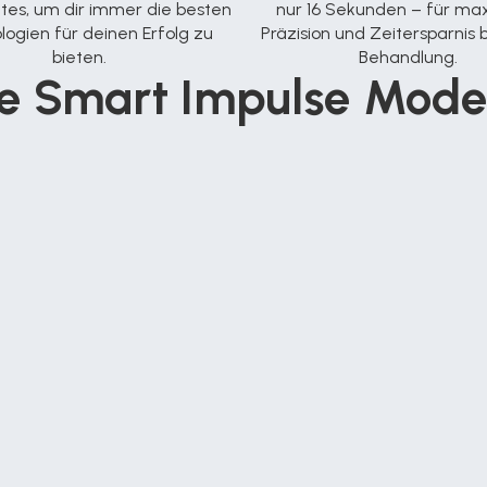
es, um dir immer die besten 
nur 16 Sekunden – für max
ogien für deinen Erfolg zu 
Präzision und Zeitersparnis b
bieten.
Behandlung.
le Smart Impulse Model
remium Laser 
r 755nm + Yag Laser 1064nm + 940nm
ung aller Haartypen Skin I - VI
elle Arbeitsgeschwindigkeit bis 20 Hz