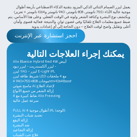
يعمل ليزر الصمام الثنائي الذكي المزود بتقنية الذكاء الاصطناعي بأربعة أطوال 
موجية عالية الأداء (755 نانومتر، 808 نانومتر، 940 نانومتر و1064 نانومتر + تعزيز) 
ويكتشف نوع البشرة وكثافة الشعر ولونه في الوقت الفعلي. وعلى هذا الأساس، يتم 
ضبط جميع معلمات العلاج تلقائيًا وفي غضون ثوانٍ. والنتيجة: فعالية قصوى وأمان 
أعلى وتقليل واضح لوقت العلاج – دون الحاجة إلى أي إعدادات يدوية.
احجز استشارة عبر الإنترنت
يمكنك إجراء العلاجات التالية
Alix Blueice Hybrid Red 4W أبيض

ليزر ألكسندريت - ليزر ديود - 

ليزر YAG - ليزر E-Light IPL

شريط طاقة ليزر LED مع 4 ملحقات

4 موجات 808+755+940nm+1064Boost

ماسح ضوئي AI لإعداد العلاج

إزالة الشعر من جميع الأنواع

4 نقاط كبيرة مع Alix Freezing

سرعة عمل عالية

FULL AI 4 أطوال موجية IPL (الوجه)

تجديد شباب البشرة

إزالة البقع

شد البشرة

إزالة التجاعيد

علاج حب الشباب
