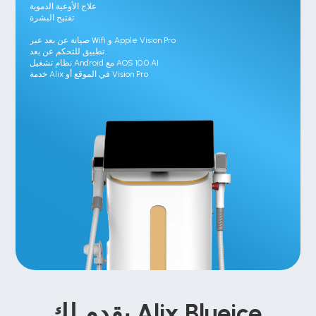
علاج الأوعية الدموية

تفتيح البشرة

صيانة عن بعد عبر Wifi و Apple Vision Pro

تطبيق للتحكم عن بعد

نظام تشغيل Android مع AOS 10.0 AI

خدمة Alix في الموقع أو Vision Pro
يقدم لك Alix Blueice 