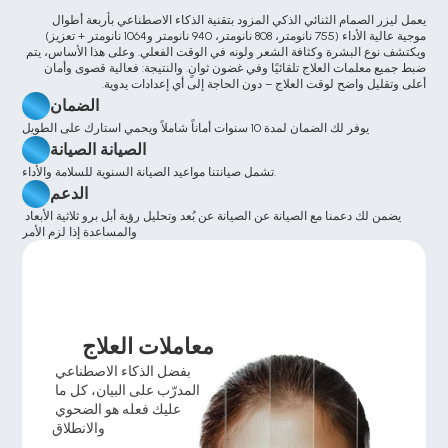
يعمل ليزر الصمام الثنائي الذكي المزود بتقنية الذكاء الاصطناعي بأربعة أطوال 
موجية عالية الأداء (755 نانومتر، 808 نانومتر، 940 نانومتر و1064 نانومتر + تعزيز) 
ويكتشف نوع البشرة وكثافة الشعر ولونه في الوقت الفعلي. وعلى هذا الأساس، يتم 
ضبط جميع معلمات العلاج تلقائيًا وفي غضون ثوانٍ. والنتيجة: فعالية قصوى وأمان 
أعلى وتقليل واضح لوقت العلاج – دون الحاجة إلى أي إعدادات يدوية.
الضمان
يوفر لك الضمان لمدة 10 سنوات أماناً شاملاً ويحمي استارك على الطويل
الصيانة الصيانة
تشمل صيانتنا مواعيد الصيانة السنوية للسلامة والأداء.
الدعم
يضمن لك دعمنا مع الصيانة عن الصيانة عن بُعد وتحليل رؤية أبل برو ثلاثية الأبعاد 
والمساعدة إذا لزم الأمر
معاملات العلاج
بفضل الذكاء الاصطناعي 
المدرّب على البيان، كل ما 
عليك فعله هو الضحوي 
والانطلاق