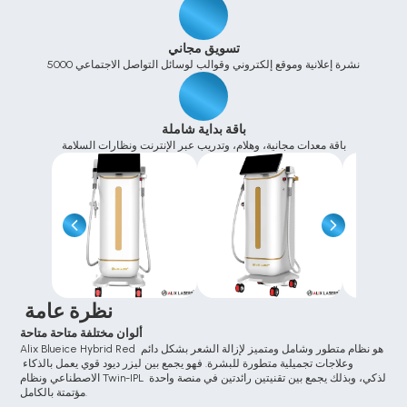
تسويق مجاني
5000 نشرة إعلانية وموقع إلكتروني وقوالب لوسائل التواصل الاجتماعي
باقة بداية شاملة
باقة معدات مجانية، وهلام، وتدريب عبر الإنترنت ونظارات السلامة
 نظرة عامة
ألوان مختلفة متاحة متاحة
Alix Blueice Hybrid Red هو نظام متطور وشامل ومتميز لإزالة الشعر بشكل دائم 
وعلاجات تجميلية متطورة للبشرة. فهو يجمع بين ليزر ديود قوي يعمل بالذكاء 
الاصطناعي ونظام Twin-IPL الذكي، وبذلك يجمع بين تقنيتين رائدتين في منصة واحدة 
مؤتمتة بالكامل.