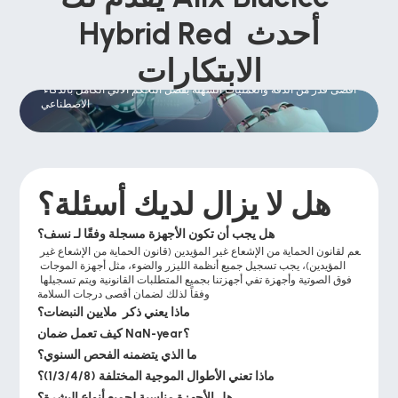
Hybrid Red أحدث 
الابتكارات
المعالجة التلقائية المعالجة
أقصى قدر من الدقة والعمليات السهلة بفضل التحكم الآلي الكامل بالذكاء 
الاصطناعي
هل لا يزال لديك أسئلة؟
هل يجب أن تكون الأجهزة مسجلة وفقًا لـ نسف؟
نعم لقانون الحماية من الإشعاع غير المؤيدين (قانون الحماية من الإشعاع غير 
المؤيدين)، يجب تسجيل جميع أنظمة الليزر والضوء، مثل أجهزة الموجات 
فوق الصوتية وأجهزة تفي أجهزتنا بجميع المتطلبات القانونية ويتم تسجيلها 
وفقاً لذلك لضمان أقصى درجات السلامة
ماذا يعني ذكر  ملايين النبضات؟
كيف تعمل ضمان NaN-year؟
ما الذي يتضمنه الفحص السنوي؟
ماذا تعني الأطوال الموجية المختلفة (1/3/4/8)؟
هل الأجهزة مناسبة لجميع أنواع البشرة؟