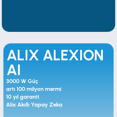
ALIX ALEXION 
AI
Daha fazla performans. 
3000 W Güç
Daha fazla sonuç, 
artı 100 milyon mermi
BlueIce 19.900 €'dan 
başlayan fiyatlarla
10 yıl garanti
Alix Akıllı Yapay Zeka