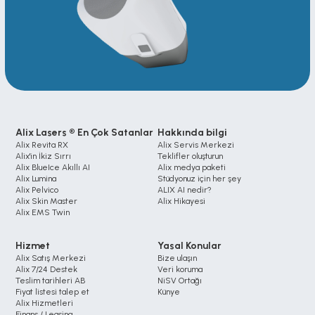
Alix Lasers ® En Çok Satanlar
Hakkında bilgi
Alix Revita RX
Alix Servis Merkezi
Alix'in İkiz Sırrı
Teklifler oluşturun
Alix BlueIce Akıllı AI
Alix medya paketi
Alix Lumina 
Stüdyonuz için her şey
Alix Pelvico
ALIX AI nedir?
Alix Skin Master
Alix Hikayesi
Alix EMS Twin
Hizmet
Yasal Konular
Alix Satış Merkezi
Bize ulaşın
Alix 7/24 Destek
Veri koruma
Teslim tarihleri AB
NiSV Ortağı 
Fiyat listesi talep et
Künye
Alix Hizmetleri
Finans / Leasing