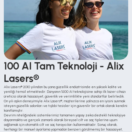
100 AI Tam Teknoloji - Alix 
Lasers®
Alix Lasers® 2010 yılından bu yana güzellik endüstrisinde en yüksek kalite ve 
yeniliği temsil etmektedir. Dünyanın %100 AI teknolojisine sahip ilk lazer cihazı 
üreticisi olarak hassasiyet, güvenlik ve verimlilikte yeni standartlar belirledik. 
On yılı aşkın deneyimiyle Alix Lasers®, müşterilerine yalnızca en iyisini sunmak 
isteyen güzellik salonları ve tışbbi tesisler için güvenilir bir ortak olarak kendini 
kanıtlamıştır.
Devrim niteliğindeki sistemlerimiz tamamen yapay zeka destekli teknolojiye 
dayanmakta ve gerçek zamanlı olarak bireysel cilt ve saç tiplerine uyum 
sağlamak için otomatik cilt ve saç tarayıcıları kullanmaktadır. Sonuç olarak, 
herhangi bir manuel ayarlama yapmadan benzeri görülmemiş bir hassasiyet, 