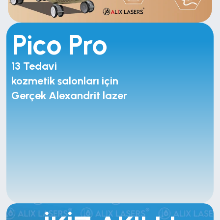
Pico Pro
13 Tedavi 
kozmetik salonları için
Gerçek Alexandrit lazer