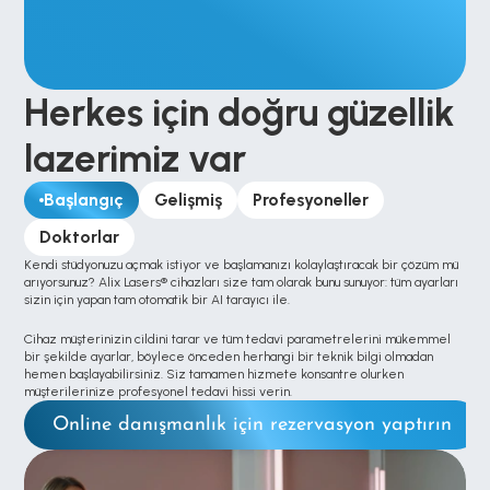
Herkes için doğru güzellik 
lazerimiz var
Başlangıç
Gelişmiş
Profesyoneller
Doktorlar
Kendi stüdyonuzu açmak istiyor ve başlamanızı kolaylaştıracak bir çözüm mü 
arıyorsunuz? Alix Lasers® cihazları size tam olarak bunu sunuyor: tüm ayarları 
sizin için yapan tam otomatik bir AI tarayıcı ile. 
Cihaz müşterinizin cildini tarar ve tüm tedavi parametrelerini mükemmel 
bir şekilde ayarlar, böylece önceden herhangi bir teknik bilgi olmadan 
hemen başlayabilirsiniz. Siz tamamen hizmete konsantre olurken 
müşterilerinize profesyonel tedavi hissi verin.
Online danışmanlık için rezervasyon yaptırın