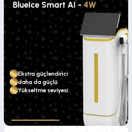
BlueIce Smart AI -
4W
Ekstra güçlendirici
daha da güçlü
Yükseltme seviyesi