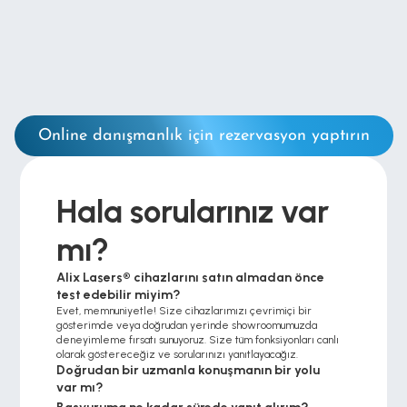
Online danışmanlık için rezervasyon yaptırın
Hala sorularınız var 
mı?
Alix Lasers® cihazlarını satın almadan önce 
test edebilir miyim?
Evet, memnuniyetle! Size cihazlarımızı çevrimiçi bir 
gösterimde veya doğrudan yerinde showroomumuzda 
deneyimleme fırsatı sunuyoruz. Size tüm fonksiyonları canlı 
olarak göstereceğiz ve sorularınızı yanıtlayacağız.
Doğrudan bir uzmanla konuşmanın bir yolu 
var mı?