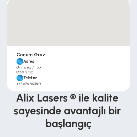
Conum Graz
Adres
Grillweg 7 Top 1
8053 Graz
Telefon
+43 676 3601810
Alix Lasers ® ile kalite 
sayesinde avantajlı bir 
başlangıç