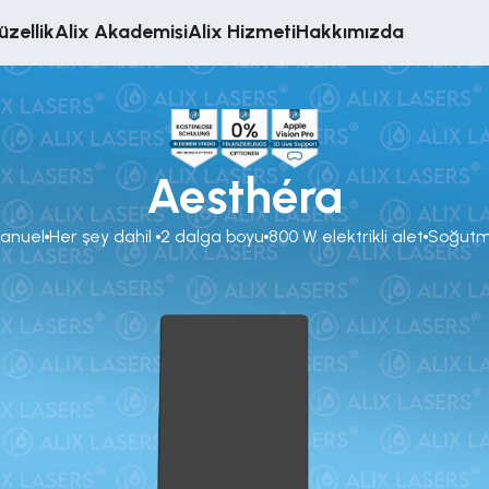
üzellik
Alix Akademisi
Alix Hizmeti
Hakkımızda
Aesthéra
anuel
Her şey dahil 
2 dalga boyu
800 W elektrikli alet
Soğut