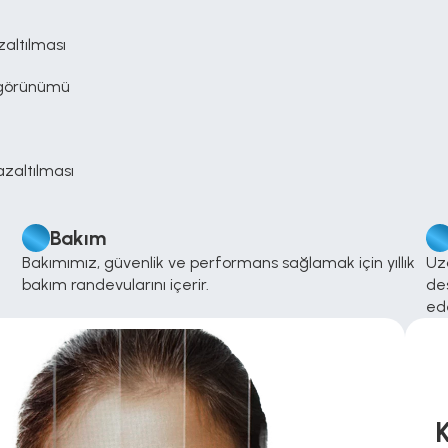
zaltılması
t görünümü
azaltılması
Bakım
Bakımımız, güvenlik ve performans sağlamak için yıllık 
Uza
bakım randevularını içerir.
des
ed
K