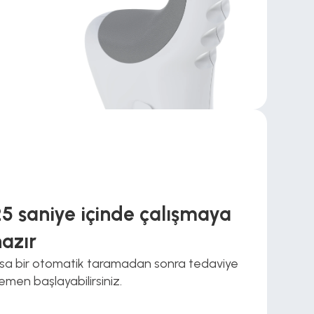
25 saniye içinde çalışmaya 
hazır
ısa bir otomatik taramadan sonra tedaviye 
emen başlayabilirsiniz.