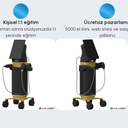
Kişisel 1:1 eğitim
Ücretsiz pazarlam
ttan sonra stüdyonuzda 1:1 
5000 el ilanı, web sitesi ve so
yerinde eğitim
şablonu