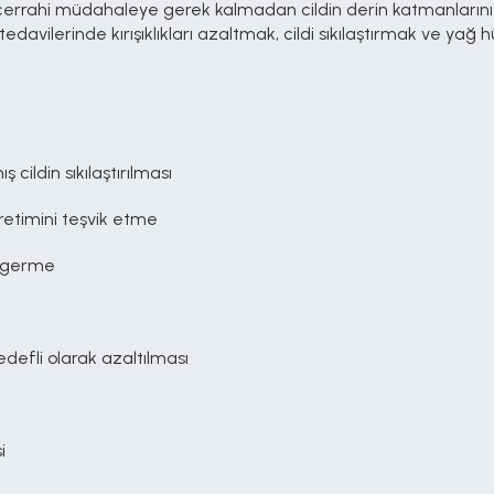
errahi müdahaleye gerek kalmadan cildin derin katmanlarını uy
tedavilerinde kırışıklıkları azaltmak, cildi sıkılaştırmak ve yağ h
cildin sıkılaştırılması
üretimini teşvik etme
z germe
hedefli olarak azaltılması
i