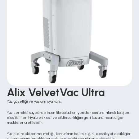
Alix VelvetVac Ultra
Yüz güzelliği ve yaşlanmaya karşı:
Yüz cerrahisi sayesinde insan fibroblastları yeniden canlandırılarak kolajen, 
elastik lifler, hiyalüronik asit ve cildin canlılığını geri kazandıracak diğer 
maddeler üretilebilir.
Yüz cildindeki sarımsı matlığı, konturların belirsizliğini, elastikiyet eksikliğini, 
cilt sarkmasını, kırışıklıkları, gıdı ve yüzdeki çöküntüleri giderebilir.