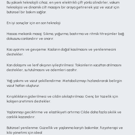
Bu yüksek teknolojili cihaz, en yeni elektrikli çift yönlü silindirler, vakum 
teknolojisi ve dinamik cilt masajını bir araya getirerek yüz ve vücut için 
bütünsel bir bakım sağlar.
En iyi sonuçlar için en son teknoloji
Hassas mekanik masaj: Sıkma, yoğurma, bastırma ve ritmik titreşimler bağ 
dokusunu canlandırır ve onarır.
Kas uyarımı ve gevşeme: Kasların doğal kasılmasını ve yenilenmesini 
destekler.
Kan dolaşımı ve lenf akışının iyileştirilmesi: Toksinlerin vücuttan atılmasını 
destekler, su tutulmasını ve ödemleri azaltır.
Yağ yakımı ve vücut şekillendirme: Metabolizmayı hızlandırarak belirgin 
vücut hatları oluşturur.
Kırışıklıkların giderilmesi ve cildin sıkılaştırılması: Genç bir tazelik için 
kolajen üretimini destekler.
Yaşlanmayı geciktirme ve elastikiyeti artırma: Cilde daha fazla sıkılık ve 
canlılık kazandırır.
Bütünsel yenilenme: Güzellik ve yaşlanma karşıtı bakımlar, fizyoterapi ve 
kilo yönetimi için ideal