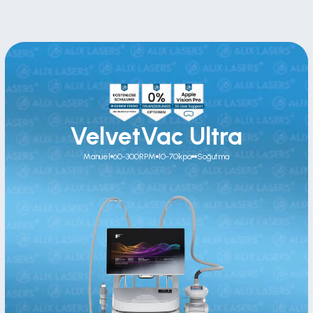
VelvetVac Ultra
Manuel
60-300RPM
10-70kpa
Soğutma