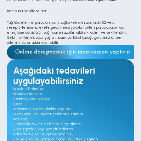
İnce vücut şekillendirici:
Yağ hücrelerinin parçalanmasını sağlarken, aynı zamanda α2 ve β 
reseptörlerinin harekete geçirilmesi yoluyla lipitleri parçalayarak kas 
enerjisine dönüştürür, yağ hacmini azaltır, cildi sıkılaştırır ve şekillendirir. 
Selülit birikimini, vücut yağlanmasını, portakal kabuğu görünümünü, nem 
ödemini vb. ortadan kaldırabilir.
Online danışmanlık için rezervasyon yaptırın
Aşağıdaki tedavileri 
uygulayabilirsiniz
İşlevler/Tedaviler:

Boyun ve dekolte

Sarkmış çene bölgesi

Çene

Marionet çizgileri (dudak köşeleri)

Dudak çizgileri (sigara içenlerin çizgileri)

Kaz ayağı

Elmacık kemiklerinin belirginleştirilmesi

Şişmiş gözler, koyu göz altı halkaları

Nazolabial çizgiler (gülme çizgileri)

Endişe çizgileri (yatay alın çizgileri) Öfke çizgileri
