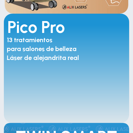
Pico Pro
13 tratamientos 
para salones de belleza
Láser de alejandrita real