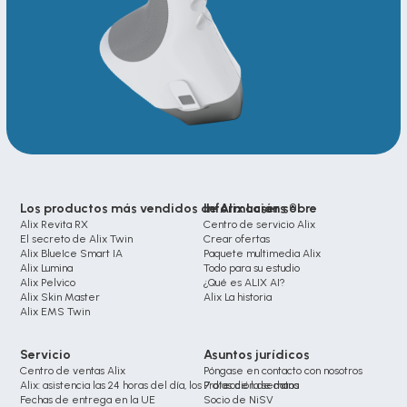
Los productos más vendidos de Alix Lasers ®
Información sobre
Alix Revita RX
Centro de servicio Alix
El secreto de Alix Twin
Crear ofertas
Alix BlueIce Smart IA
Paquete multimedia Alix
Alix Lumina 
Todo para su estudio
Alix Pelvico
¿Qué es ALIX AI?
Alix Skin Master
Alix La historia
Alix EMS Twin
Servicio
Asuntos jurídicos
Centro de ventas Alix
Póngase en contacto con nosotros
Alix: asistencia las 24 horas del día, los 7 días de la semana
Protección de datos
Fechas de entrega en la UE
Socio de NiSV 