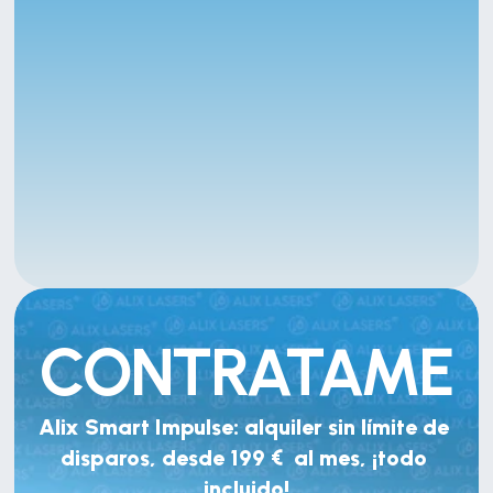
CONTRATAME
Alix Smart Impulse: alquiler sin límite de 
disparos, desde 199 €  al mes, ¡todo 
incluido!