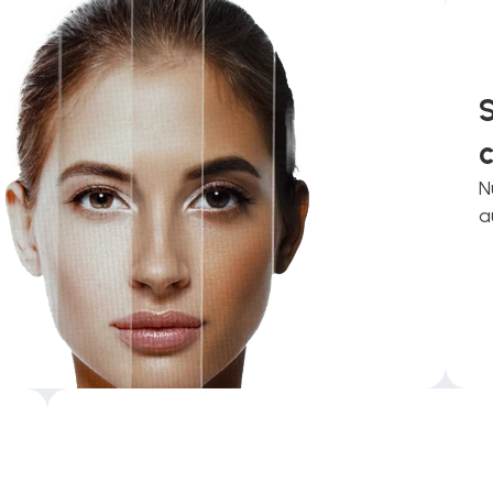
S
N
a