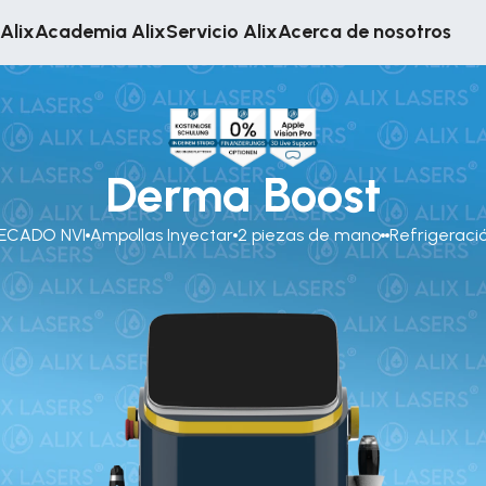
Alix
Academia Alix
Servicio Alix
Acerca de nosotros
Derma Boost
ECADO NVI
Ampollas Inyectar
2 piezas de mano
Refrigeraci