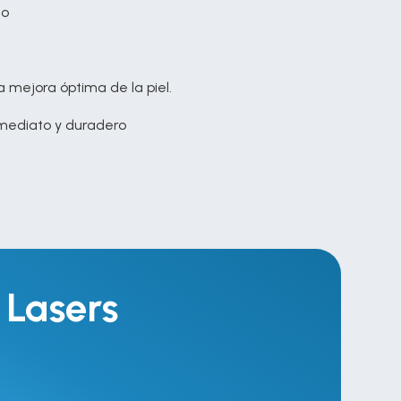
to
na mejora óptima de la piel.
nmediato y duradero
 Lasers