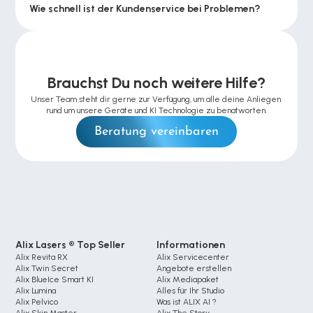
Wie schnell ist der Kundenservice bei Problemen?
Brauchst Du noch weitere Hilfe?
Unser Team steht dir gerne zur Verfügung, um alle deine Anliegen 
rund um unsere Geräte und KI Technologie zu benatworten.
Beratung vereinbaren
Alix Lasers ® Top Seller
Informationen
Alix Revita RX
Alix Servicecenter
Alix Twin Secret
Angebote erstellen
Alix BlueIce Smart KI
Alix Mediapaket
Alix Lumina 
Alles für Ihr Studio
Alix Pelvico
Was ist ALIX AI ?