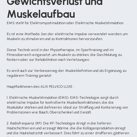
Gewichtsverlust und 
Muskelaufbau
EMS steht für Elektromyostimulation oder Elektrische Muskelstimulation.
Es ist eine Methode, bei der elektrische Impulse verwendet werden, um 
Muskeln zu stimulieren und so Kontraktionen hervorzurufen.
Diese Technik wird in der Physiotherapie, im Sporttraining und im 
Fitnessbereich eingesetzt, um Muskeln zu stärken, die Durchblutung zu 
fördern oder zur Rehabilitation nach Verletzungen.
Es wird auch zur Verbesserung der Muskeldefinition und als Ergänzung zu 
regulärem Training genutzt.
Hauptfunktionen des ALIX PELVICO LUXE :
1. Elektrische Muskelstimulation (EMS): EMS-Technologie sorgt durch 
elektrische Impulse für kontrollierte Muskelkontraktionen, die die 
Muskulatur stärken und definieren. Ideal zur Straffung und Konturierung von 
Problemzonen wie Bauch, Oberschenkel und Gesäß.
2. Radiofrequenz (RF): Die RF-Technologie dringt in die tieferen 
Hautschichten ein und erzeugt Wärme, die die Kollagenproduktion anregt 
und die Hautelastizität verbessert. Dies führt zu einer strafferen, glatteren 