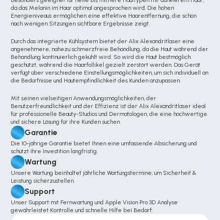
besonders geeignet für helle bis mittlere Hauttypen mit dunklerem Haar, 
da das Melanin im Haar optimal angesprochen wird. Die hohen 
Energieniveaus ermöglichen eine effektive Haarentfernung, die schon 
nach wenigen Sitzungen sichtbare Ergebnisse zeigt.
Durch das integrierte Kühlsystem bietet der Alix Alexandritlaser eine 
angenehmere, nahezu schmerzfreie Behandlung, da die Haut während der 
Behandlung kontinuierlich gekühlt wird. So wird die Haut bestmöglich 
geschützt, während die Haarfollikel gezielt zerstört werden. Das Gerät 
verfügt über verschiedene Einstellungsmöglichkeiten, um sich individuell an 
die Bedürfnisse und Hautempfindlichkeit des Kunden anzupassen.
Mit seinen vielseitigen Anwendungsmöglichkeiten, der 
Benutzerfreundlichkeit und der Effizienz ist der Alix Alexandritlaser ideal 
für professionelle Beauty-Studios und Dermatologen, die eine hochwertige 
und sichere Lösung für ihre Kunden suchen.
Garantie
Die 10-jährige Garantie bietet Ihnen eine umfassende Absicherung und 
schützt Ihre Investition langfristig.
Wartung
Unsere Wartung beinhaltet jährliche Wartungstermine, um Sicherheit & 
Leistung sicherzustellen.
Support
Unser Support mit Fernwartung und Apple Vision Pro 3D Analyse  
gewährleistet Kontrolle und schnelle Hilfe bei Bedarf.