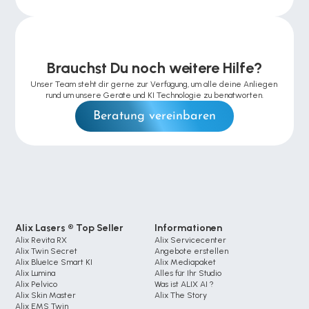
Brauchst Du noch weitere Hilfe?
Unser Team steht dir gerne zur Verfügung, um alle deine Anliegen 
rund um unsere Geräte und KI Technologie zu benatworten.
Beratung vereinbaren
Alix Lasers ® Top Seller
Informationen
Alix Revita RX
Alix Servicecenter
Alix Twin Secret
Angebote erstellen
Alix BlueIce Smart KI
Alix Mediapaket
Alix Lumina 
Alles für Ihr Studio
Alix Pelvico
Was ist ALIX AI ?
Alix Skin Master
Alix The Story
Alix EMS Twin