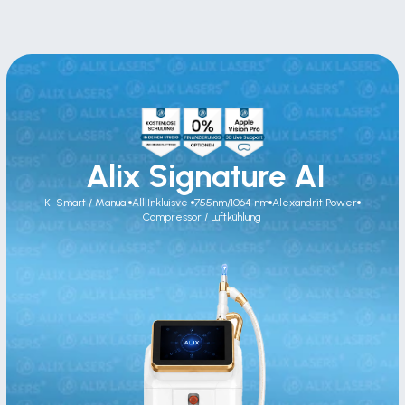
 Alix Signature AI
KI Smart / Manual
All Inkluisve 
755nm/1064 nm
Alexandrit Power
Compressor / Luftkühlung